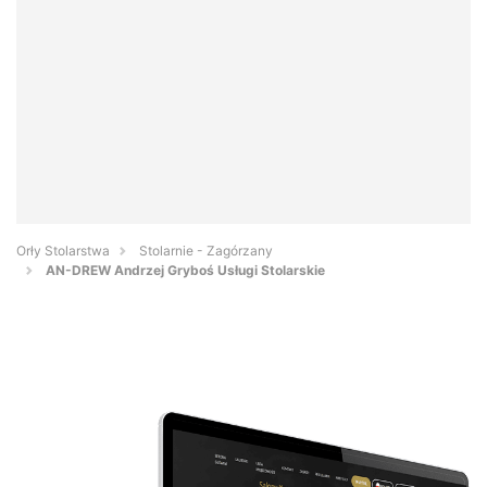
Orły Stolarstwa
Stolarnie - Zagórzany
AN-DREW Andrzej Gryboś Usługi Stolarskie