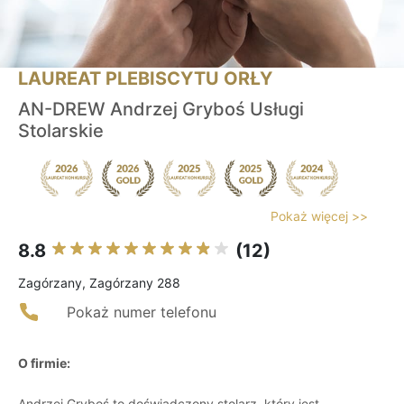
LAUREAT PLEBISCYTU ORŁY
AN-DREW Andrzej Gryboś Usługi
Stolarskie
Pokaż więcej >>
8.8
(12)
Zagórzany, Zagórzany 288
Pokaż numer telefonu
O firmie:
Andrzej Gryboś to doświadczony stolarz, który jest