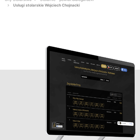
Usługi stolarskie Wojciech Chojnacki