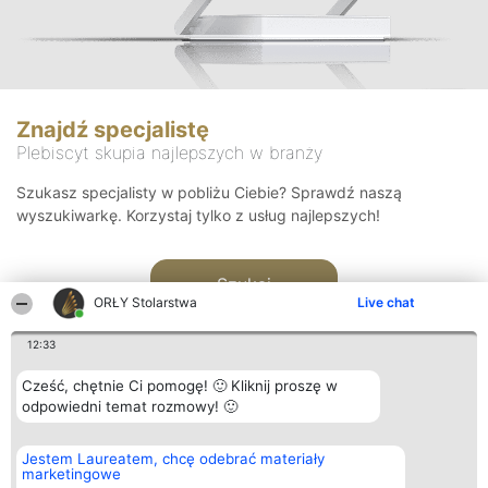
Znajdź specjalistę
Plebiscyt skupia najlepszych w branży
Szukasz specjalisty w pobliżu Ciebie? Sprawdź naszą
wyszukiwarkę. Korzystaj tylko z usług najlepszych!
Szukaj
ORŁY Stolarstwa
Live chat
12:33
Cześć, chętnie Ci pomogę! 🙂 Kliknij proszę w
odpowiedni temat rozmowy! 🙂
Organizator plebiscytu
Plebiscyt
Kontakt
Jestem Laureatem, chcę odebrać materiały
Bright Side Solutions sp. z o.
Laureaci
Kontakt
marketingowe
o. sp. k.
Lista