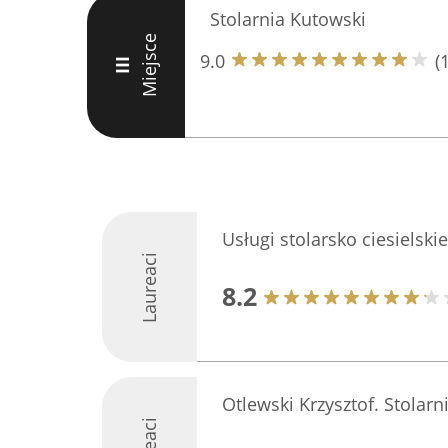
Stolarnia Kutowski
Miejsce
9.0
(
III
Usługi stolarsko ciesielskie
Laureaci
8.2
Otlewski Krzysztof. Stolarn