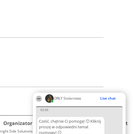
ORŁY Stolarstwa
Live chat
02:05
Cześć, chętnie Ci pomogę! 🙂 Kliknij
Organizator plebiscytu
Plebiscyt
Kontakt
proszę w odpowiedni temat
right Side Solutions sp. z o. o. sp. k.
Laureaci
rozmowy! 🙂
Kontakt