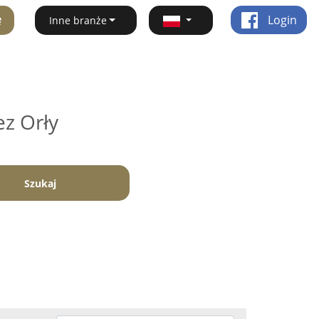
ę
Login
Inne branże
ez Orły
Szukaj