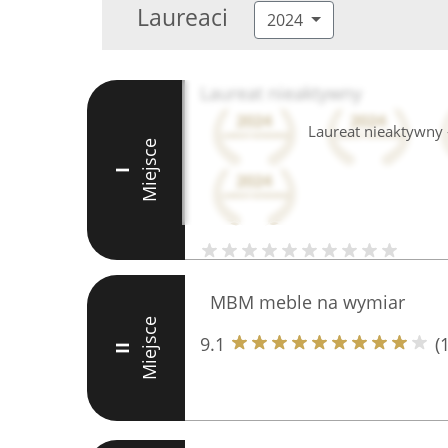
Laureaci
2024
Laureat nieaktywny
Laureat nieaktywny -
Miejsce
I
MBM meble na wymiar
Miejsce
9.1
(
II