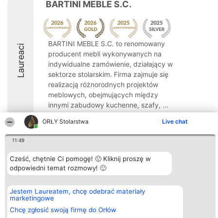
BARTINI MEBLE S.C.
BARTINI MEBLE S.C. to renomowany
Laureaci
producent mebli wykonywanych na
indywidualne zamówienie, działający w
sektorze stolarskim. Firma zajmuje się
realizacją różnorodnych projektów
meblowych, obejmujących między
innymi zabudowy kuchenne, szafy, ...
8.8
ORŁY Stolarstwa
Live chat
11:49
Organizator plebiscytu
Plebiscyt
Kontakt
Cześć, chętnie Ci pomogę! 🙂 Kliknij proszę w
Bright Side Solutions sp. z o.
Laureaci
Kontakt
odpowiedni temat rozmowy! 🙂
o. sp. k.
Lista
ul. Ruska 22
wszystkich
Wrocław 50-079
Laureatów
Jestem Laureatem, chcę odebrać materiały
KRS 0000749100 | Regon
Zasady
marketingowe
381313360 | NIP 8943132676
Regulamin
+48 508 492 400
Polityka
Chcę zgłosić swoją firmę do Orłów
Prywatności