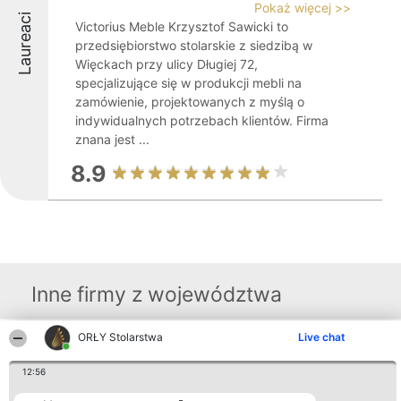
Pokaż więcej >>
Laureaci
Victorius Meble Krzysztof Sawicki to
przedsiębiorstwo stolarskie z siedzibą w
Więckach przy ulicy Długiej 72,
specjalizujące się w produkcji mebli na
zamówienie, projektowanych z myślą o
indywidualnych potrzebach klientów. Firma
znana jest ...
8.9
Inne firmy z województwa
ORŁY Stolarstwa
Live chat
Organizator plebiscytu
Plebiscyt
Kontakt
Bright Side Solutions sp. z o.
Laureaci
Kontakt
12:56
o. sp. k.
Lista
ul. Ruska 22
wszystkich