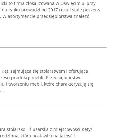
cki to firma zlokalizowana w Oświęcimiu, przy
ć na rynku prowadzi od 2017 roku i stale poszerza
. W asortymencie przedsiębiorstwa znaleźć
Kęt, zajmująca się stolarstwem i oferująca
esu produkcji mebli. Przedsiębiorstwo
u i tworzeniu mebli, które charakteryzują się
..
 stolarsko - ślusarska z miejscowości Kęty/
rodzinna, która postawiła na jakość i