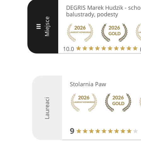
DEGRIS Marek Hudzik - scho
balustrady, podesty
Miejsce
III
10.0
Stolarnia Paw
Laureaci
9