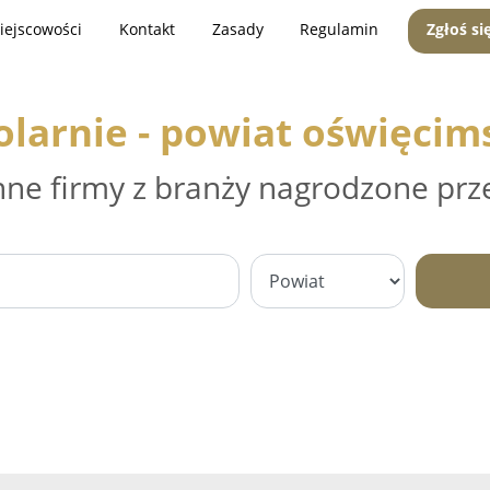
iejscowości
Kontakt
Zasady
Regulamin
Zgłoś si
olarnie - powiat oświęcim
nne firmy z branży nagrodzone prz