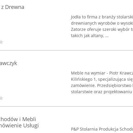
 z Drewna
Jodła to firma z branży stolars
drewnianych wyrobów o wysokie
Zatorze oferuje szeroki wybór t
takich jak altany, ...
rawczyk
Meble na wymiar - Piotr Krawc
Kilińskiego 1, specjalizująca
zamówienie. Przedsiębiorstwo 
stolarstwie oraz projektowaniu .
chodów i Mebli
ówienie Usługi
P&P Stolarnia Produkcja Schod