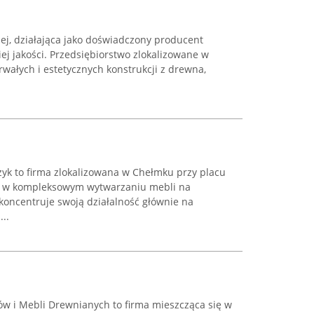
kiej, działająca jako doświadczony producent
j jakości. Przedsiębiorstwo zlokalizowane w
rwałych i estetycznych konstrukcji z drewna,
zyk to firma zlokalizowana w Chełmku przy placu
 się w kompleksowym wytwarzaniu mebli na
koncentruje swoją działalność głównie na
..
ów i Mebli Drewnianych to firma mieszcząca się w