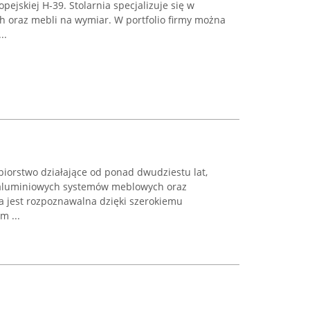
opejskiej H-39. Stolarnia specjalizuje się w
 oraz mebli na wymiar. W portfolio firmy można
..
ębiorstwo działające od ponad dwudziestu lat,
i aluminiowych systemów meblowych oraz
a jest rozpoznawalna dzięki szerokiemu
m ...