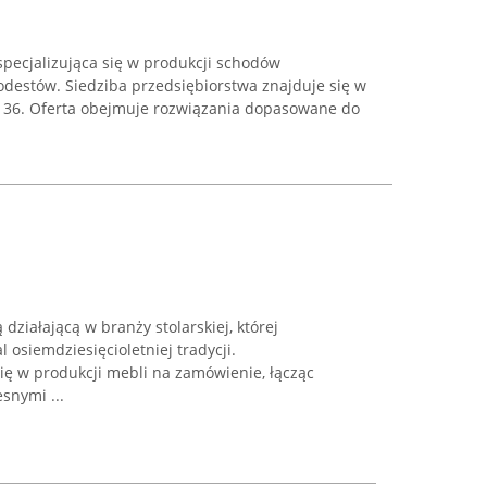
specjalizująca się w produkcji schodów
odestów. Siedziba przedsiębiorstwa znajduje się w
ej 36. Oferta obejmuje rozwiązania dopasowane do
 działającą w branży stolarskiej, której
l osiemdziesięcioletniej tradycji.
się w produkcji mebli na zamówienie, łącząc
snymi ...