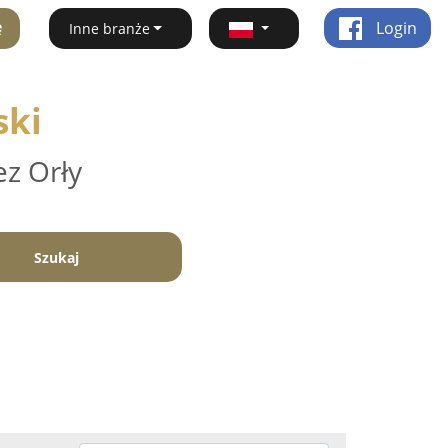
ę
Login
Inne branże
ski
ez Orły
Szukaj