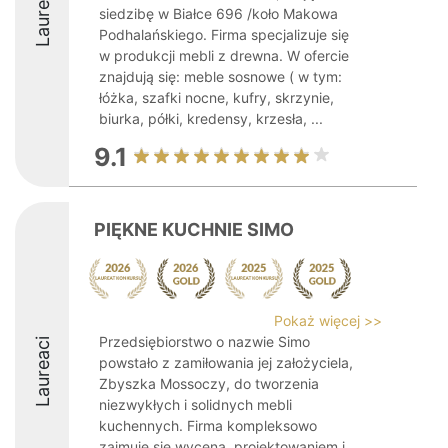
Laureaci
siedzibę w Białce 696 /koło Makowa
Podhalańskiego. Firma specjalizuje się
w produkcji mebli z drewna. W ofercie
znajdują się: meble sosnowe ( w tym:
łóżka, szafki nocne, kufry, skrzynie,
biurka, półki, kredensy, krzesła, ...
9.1
PIĘKNE KUCHNIE SIMO
Pokaż więcej >>
Przedsiębiorstwo o nazwie Simo
Laureaci
powstało z zamiłowania jej założyciela,
Zbyszka Mossoczy, do tworzenia
niezwykłych i solidnych mebli
kuchennych. Firma kompleksowo
zajmuje się wyceną, projektowaniem i