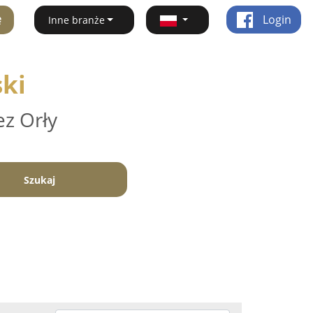
ę
Login
Inne branże
ski
ez Orły
Szukaj