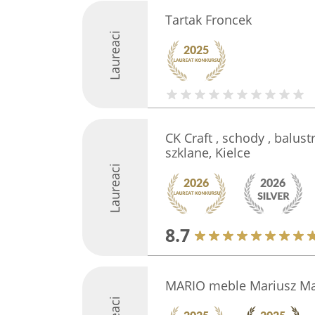
Tartak Froncek
Laureaci
CK Craft , schody , balust
szklane, Kielce
Laureaci
8.7
MARIO meble Mariusz M