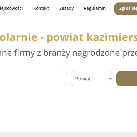
iejscowości
Kontakt
Zasady
Regulamin
Zgłoś si
olarnie - powiat kazimier
nne firmy z branży nagrodzone prz