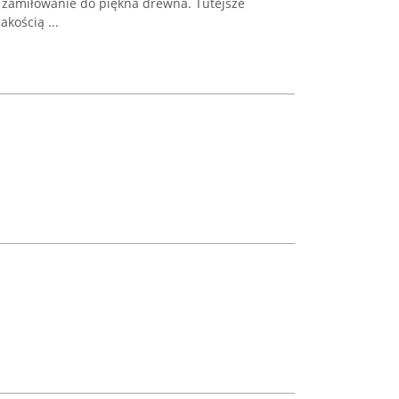
 i zamiłowanie do piękna drewna. Tutejsze
kością ...