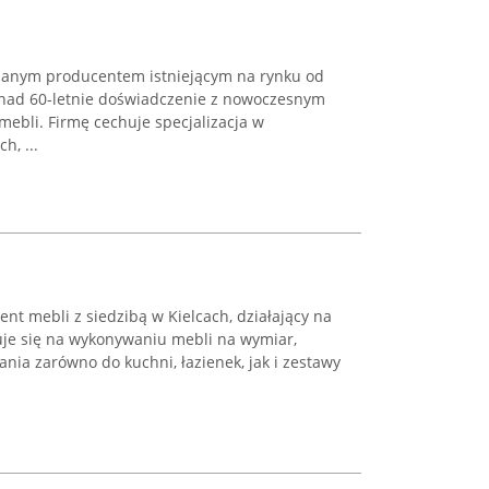
znanym producentem istniejącym na rynku od
ponad 60-letnie doświadczenie z nowoczesnym
ebli. Firmę cechuje specjalizacja w
, ...
t mebli z siedzibą w Kielcach, działający na
uje się na wykonywaniu mebli na wymiar,
nia zarówno do kuchni, łazienek, jak i zestawy