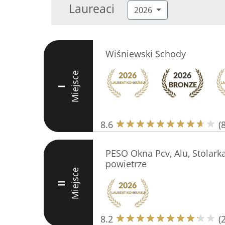
Laureaci
2026
Wiśniewski Schody
Miejsce
I
8.6
(8
PESO Okna Pcv, Alu, Stolark
powietrze
Miejsce
II
8.2
(