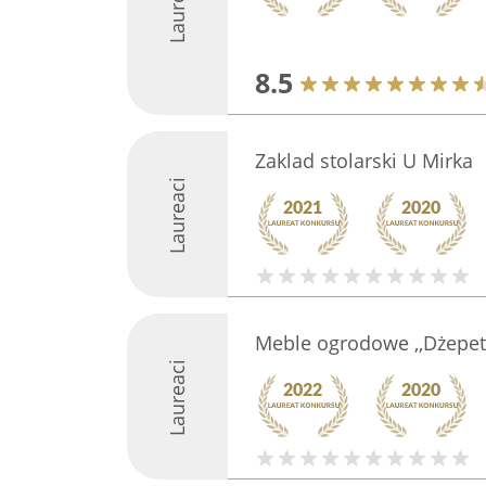
Laureaci
8.5
Zaklad stolarski U Mirka
Laureaci
Meble ogrodowe ,,Dżepet
Laureaci