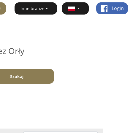
ę
Login
Inne branże
ez Orły
Szukaj