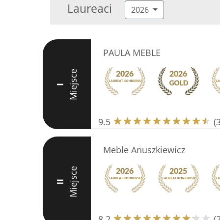
Laureaci
2026
PAULA MEBLE
Miejsce
I
9.5
(
Meble Anuszkiewicz
Miejsce
II
8.2
(