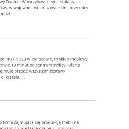
tywy Daniela Wawrzykowskiego - stolarza, a
 Las, w województwie mazowieckim, przy ulicy
odzi ...
rozolimskie 323 w Warszawie, to sklep meblowy,
ledwie 10 minut od centrum stolicy. Oferta
bejmuje przede wszystkim zestawy
, krzesła, ...
 firma zajmująca się produkcją mebli na
ualnych, ale także dla biur, firm oraz