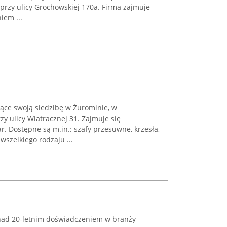
 przy ulicy Grochowskiej 170a. Firma zajmuje
iem ...
ące swoją siedzibę w Żurominie, w
y ulicy Wiatracznej 31. Zajmuje się
 Dostępne są m.in.: szafy przesuwne, krzesła,
i wszelkiego rodzaju ...
onad 20-letnim doświadczeniem w branży