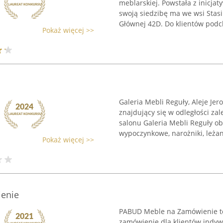
meblarskiej. Powstała z inicja
swoją siedzibę ma we wsi Stasi
Głównej 42D. Do klientów podch
Pokaż więcej >>
Galeria Mebli Reguły, Aleje Je
znajdujący się w odległości za
salonu Galeria Mebli Reguły o
wypoczynkowe, narożniki, leżanki
Pokaż więcej >>
enie
PABUD Meble na Zamówienie to
zamówienie dla klientów indywid