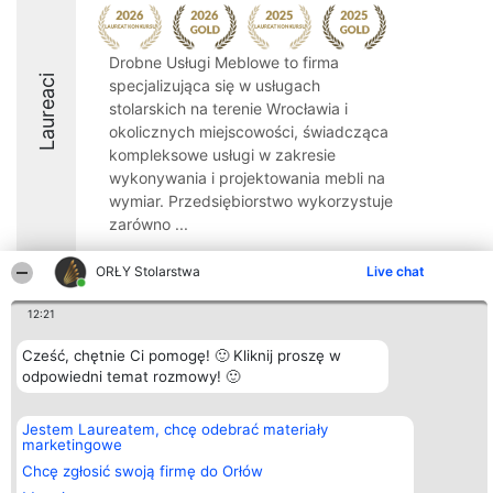
Drobne Usługi Meblowe to firma
Laureaci
specjalizująca się w usługach
stolarskich na terenie Wrocławia i
okolicznych miejscowości, świadcząca
kompleksowe usługi w zakresie
wykonywania i projektowania mebli na
wymiar. Przedsiębiorstwo wykorzystuje
zarówno ...
9.1
ORŁY Stolarstwa
Live chat
12:21
Organizator plebiscytu
Plebiscyt
Kontakt
Cześć, chętnie Ci pomogę! 🙂 Kliknij proszę w
Bright Side Solutions sp. z o.
Laureaci
Kontakt
odpowiedni temat rozmowy! 🙂
o. sp. k.
Lista
ul. Ruska 22
wszystkich
Wrocław 50-079
Laureatów
KRS 0000749100 | Regon
Zasady
Jestem Laureatem, chcę odebrać materiały
381313360 | NIP 8943132676
Regulamin
marketingowe
+48 508 492 400
Polityka
Chcę zgłosić swoją firmę do Orłów
Prywatności