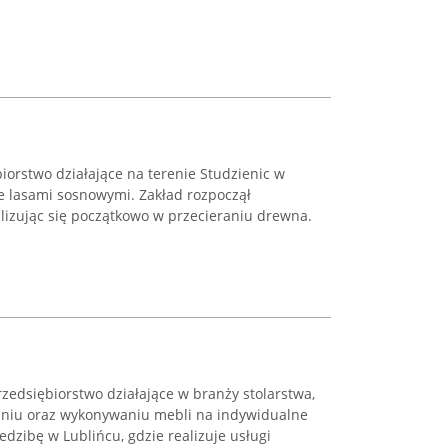
biorstwo działające na terenie Studzienic w
e lasami sosnowymi. Zakład rozpoczął
alizując się początkowo w przecieraniu drewna.
zedsiębiorstwo działające w branży stolarstwa,
waniu oraz wykonywaniu mebli na indywidualne
dzibę w Lublińcu, gdzie realizuje usługi