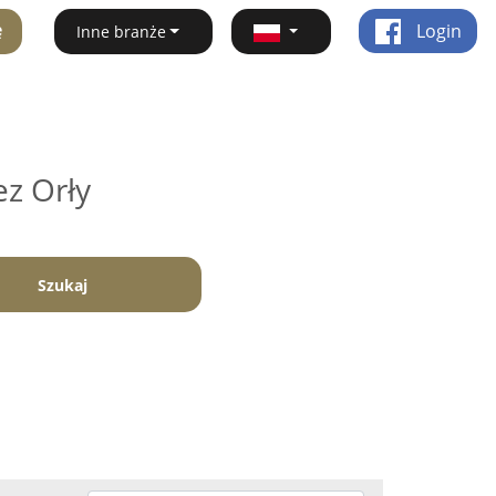
ę
Login
Inne branże
ez Orły
Szukaj