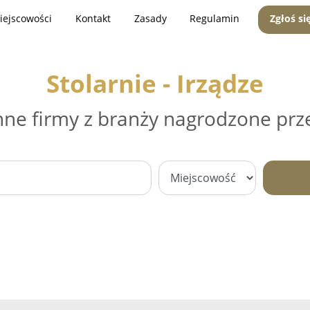
iejscowości
Kontakt
Zasady
Regulamin
Zgłoś si
Stolarnie - Irządze
nne firmy z branży nagrodzone prz