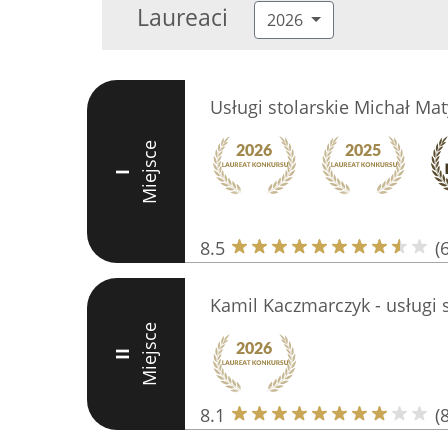
Laureaci
2026
Usługi stolarskie Michał Mat
Miejsce
I
8.5
(6
Kamil Kaczmarczyk - usługi s
Miejsce
II
8.1
(8