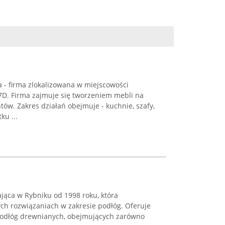
a - firma zlokalizowana w miejscowości
 7D. Firma zajmuje się tworzeniem mebli na
ów. Zakres działań obejmuje - kuchnie, szafy,
ku ...
łająca w Rybniku od 1998 roku, która
ych rozwiązaniach w zakresie podłóg. Oferuje
podłóg drewnianych, obejmujących zarówno