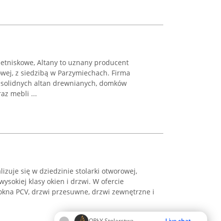
etniskowe, Altany to uznany producent
wej, z siedzibą w Parzymiechach. Firma
u solidnych altan drewnianych, domków
az mebli ...
lizuje się w dziedzinie stolarki otworowej,
ysokiej klasy okien i drzwi. W ofercie
okna PCV, drzwi przesuwne, drzwi zewnętrzne i
ORŁY Stolarstwa
Live chat