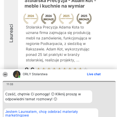
Stolarska Precyzja - Adam Kot -
meble i kuchnie na wymiar
Laureaci
Stolarska Precyzja Adama Kota to
uznana firma zajmująca się produkcją
mebli na zamówienie, funkcjonująca w
regionie Podkarpacia, z siedzibą w
Rakszawie. Adam Kot, wykorzystując
ponad 25 lat praktyki w branży
stolarskiej, realizuje projekty, ...
8.6
ORŁY Stolarstwa
Live chat
11:33
Organizator plebiscytu
Plebiscyt
Kontakt
Bright Side Solutions sp. z o.
Laureaci
Kontakt
Cześć, chętnie Ci pomogę! 🙂 Kliknij proszę w
o. sp. k.
Lista
odpowiedni temat rozmowy! 🙂
ul. Ruska 22
wszystkich
Wrocław 50-079
Laureatów
KRS 0000749100 | Regon
Zasady
Jestem Laureatem, chcę odebrać materiały
381313360 | NIP 8943132676
Regulamin
marketingowe
+48 508 492 400
Polityka