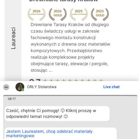
Drewniane Tarasy Kraków od długiego
Laureaci
czasu świadczy usługi w zakresie
fachowego montażu konstrukcji
wykonanych z drewna oraz materiałów
kompozytowych. Przedsiębiorstwo
realizuje kompleksowe projekty
obejmujące tarasy, elewacje i pergole,
stosując ...
9.7
ORŁY Stolarstwa
Live chat
08:17
Organizator plebiscytu
Plebiscyt
Kontakt
Bright Side Solutions sp. z o.
Laureaci
Kontakt
Cześć, chętnie Ci pomogę! 🙂 Kliknij proszę w
o. sp. k.
Lista
odpowiedni temat rozmowy! 🙂
ul. Ruska 22
wszystkich
Wrocław 50-079
Laureatów
KRS 0000749100 | Regon
Zasady
Jestem Laureatem, chcę odebrać materiały
381313360 | NIP 8943132676
Regulamin
marketingowe
+48 508 492 400
Polityka