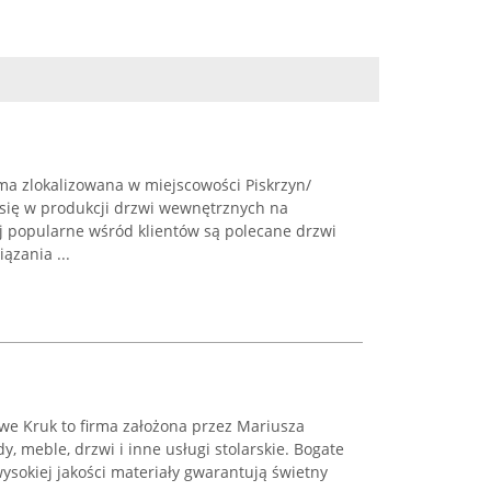
rma zlokalizowana w miejscowości Piskrzyn/
e się w produkcji drzwi wewnętrznych na
 popularne wśród klientów są polecane drzwi
ązania ...
we Kruk to firma założona przez Mariusza
dy, meble, drzwi i inne usługi stolarskie. Bogate
sokiej jakości materiały gwarantują świetny