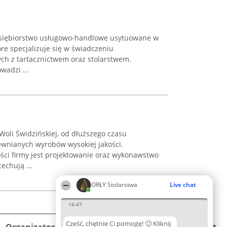
edsiębiorstwo usługowo-handlowe usytuowane w
re specjalizuje się w świadczeniu
h z tartacznictwem oraz stolarstwem.
wadzi ...
oli Świdzińskiej, od dłuższego czasu
rewnianych wyrobów wysokiej jakości.
ci firmy jest projektowanie oraz wykonawstwo
echują ...
ORŁY Stolarstwa
Live chat
16:47
Cześć, chętnie Ci pomogę! 🙂 Kliknij