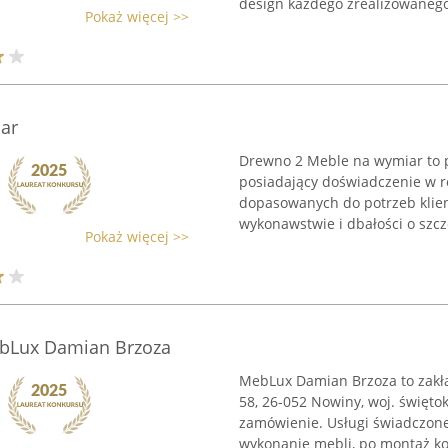
design każdego zrealizowanego 
Pokaż więcej >>
ar
Drewno 2 Meble na wymiar to p
posiadający doświadczenie w r
dopasowanych do potrzeb klien
wykonawstwie i dbałości o szcze
Pokaż więcej >>
bLux Damian Brzoza
MebLux Damian Brzoza to zakła
58, 26-052 Nowiny, woj. święto
zamówienie. Usługi świadczone
wykonanie mebli, po montaż ko