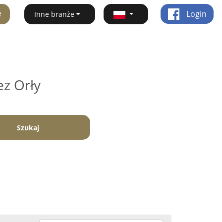
ę
Login
Inne branże
ez Orły
Szukaj