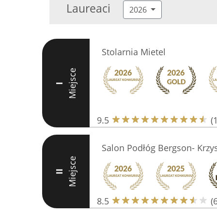
Laureaci
2026
Stolarnia Mietel
Miejsce
I
9.5
(
Salon Podłóg Bergson- Krzys
Miejsce
II
8.5
(6