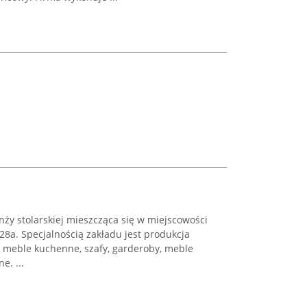
nży stolarskiej mieszcząca się w miejscowości
128a. Specjalnością zakładu jest produkcja
e meble kuchenne, szafy, garderoby, meble
e. ...