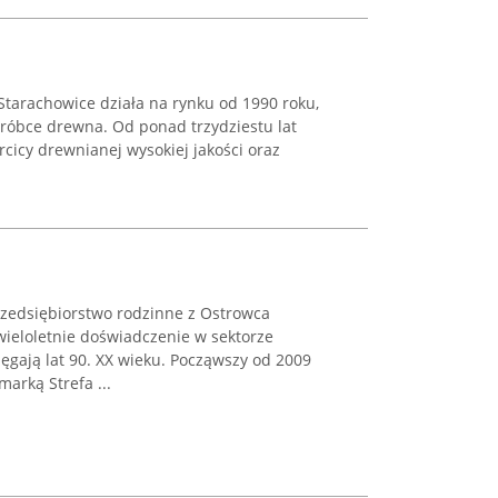
 Starachowice działa na rynku od 1990 roku,
bróbce drewna. Od ponad trzydziestu lat
rcicy drewnianej wysokiej jakości oraz
zedsiębiorstwo rodzinne z Ostrowca
wieloletnie doświadczenie w sektorze
ięgają lat 90. XX wieku. Począwszy od 2009
arką Strefa ...