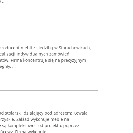
...
roducent mebli z siedzibą w Starachowicach,
ealizacji indywidualnych zamówień
tów. Firma koncentruje się na precyzyjnym
góły, ...
d stolarski, działający pod adresem: Kowala
krzyskie. Zakład wykonuje meble na
 są kompleksowo - od projektu, poprzez
ńcowy. Firma wykonuje ...