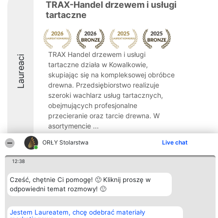
TRAX-Handel drzewem i usługi
tartaczne
TRAX Handel drzewem i usługi
Laureaci
tartaczne działa w Kowalkowie,
skupiając się na kompleksowej obróbce
drewna. Przedsiębiorstwo realizuje
szeroki wachlarz usług tartacznych,
obejmujących profesjonalne
przecieranie oraz tarcie drewna. W
asortymencie ...
8.6
ORŁY Stolarstwa
Live chat
12:38
Organizator plebiscytu
Plebiscyt
Kontakt
Cześć, chętnie Ci pomogę! 🙂 Kliknij proszę w
Bright Side Solutions sp. z o.
Laureaci
Kontakt
odpowiedni temat rozmowy! 🙂
o. sp. k.
Lista
ul. Ruska 22
wszystkich
Wrocław 50-079
Laureatów
Jestem Laureatem, chcę odebrać materiały
KRS 0000749100 | Regon
Zasady